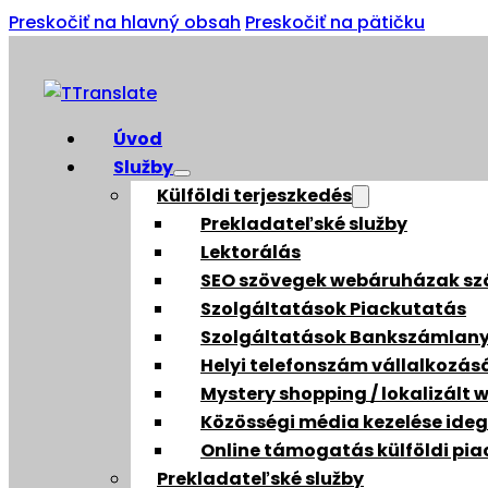
Preskočiť na hlavný obsah
Preskočiť na pätičku
Úvod
Služby
Külföldi terjeszkedés
Prekladateľské služby
Lektorálás
SEO szövegek webáruházak s
Szolgáltatások Piackutatás
Szolgáltatások Bankszámlany
Helyi telefonszám vállalkozás
Mystery shopping / lokalizált 
Közösségi média kezelése ideg
Online támogatás külföldi pia
Prekladateľské služby