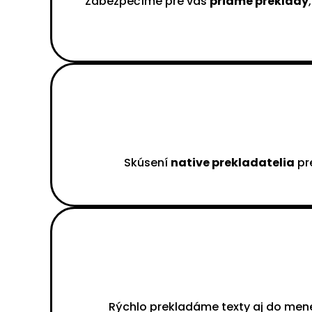
Zabezpečíme pre vás
priame preklady
Skúsení
native prekladatelia
pre
Rýchlo prekladáme texty aj do men