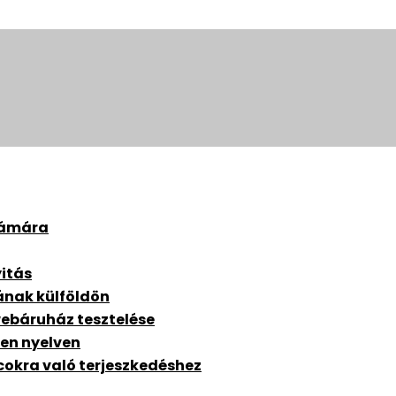
zámára
itás
ának külföldön
webáruház tesztelése
en nyelven
cokra való terjeszkedéshez