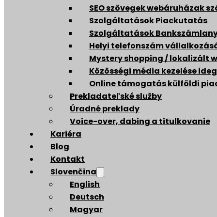
SEO szövegek webáruházak s
Szolgáltatások Piackutatás
Szolgáltatások Bankszámlany
Helyi telefonszám vállalkozás
Mystery shopping / lokalizált 
Közösségi média kezelése ideg
Online támogatás külföldi pia
Prekladateľské služby
Úradné preklady
Voice-over, dabing a titulkovanie
Kariéra
Blog
Kontakt
Slovenčina
English
Deutsch
Magyar