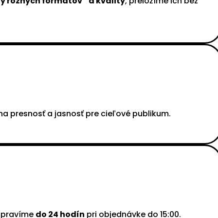
y rôznych formátov a kvality
, preložíme ich bez
na presnosť a jasnosť pre cieľové publikum.
ipravíme
do 24 hodín
pri objednávke do 15:00.