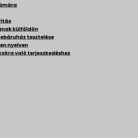
zámára
itás
ának külföldön
webáruház tesztelése
en nyelven
cokra való terjeszkedéshez