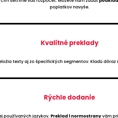
, čím šetríme váš rozpočet. Môžete nám zadať
podklad
poplatkov navyše.
Kvalitné preklady
ložia texty aj zo špecifických segmentov. Kladú dôraz 
Rýchle dodanie
ej používaných jazykov.
Preklad 1 normostrany
vám pr