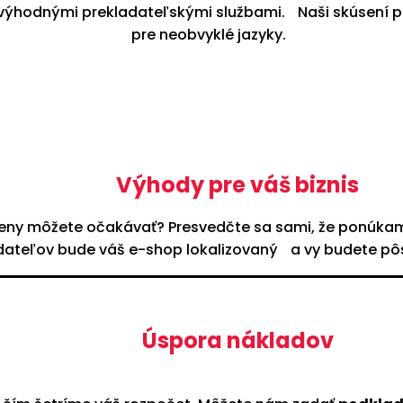
ýhodnými prekladateľskými službami. Naši skúsení pre
pre neobvyklé jazyky.
Výhody pre váš biznis
 ceny môžete očakávať? Presvedčte sa sami, že ponúkame
dateľov bude váš e-shop lokalizovaný a vy budete pôs
Úspora nákladov