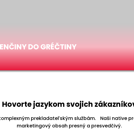
VENČINY DO GRÉČTINY
Hovorte jazykom svojich zákazníko
omplexným prekladateľským službám. Naši native prekl
marketingový obsah presný a presvedčivý.