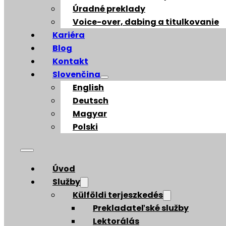
Úradné preklady
Voice-over, dabing a titulkovanie
Kariéra
Blog
Kontakt
Slovenčina
English
Deutsch
Magyar
Polski
Úvod
Služby
Külföldi terjeszkedés
Prekladateľské služby
Lektorálás