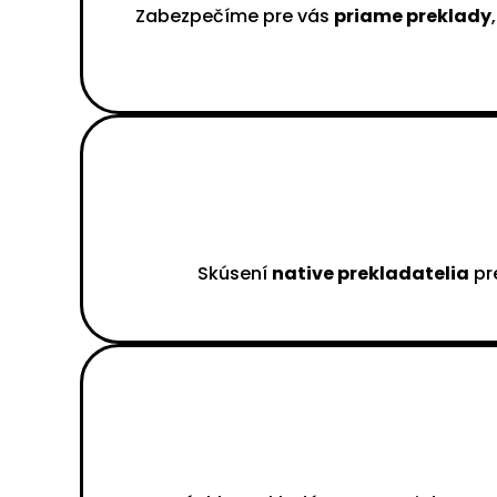
Zabezpečíme pre vás
priame preklady
Skúsení
native prekladatelia
pre