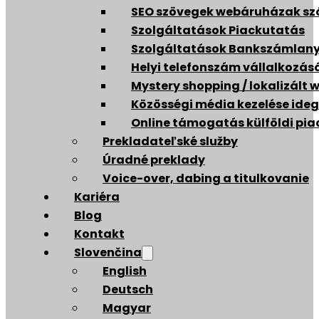
SEO szövegek webáruházak s
Szolgáltatások Piackutatás
Szolgáltatások Bankszámlany
Helyi telefonszám vállalkozás
Mystery shopping / lokalizált 
Közösségi média kezelése ideg
Online támogatás külföldi pia
Prekladateľské služby
Úradné preklady
Voice-over, dabing a titulkovanie
Kariéra
Blog
Kontakt
Slovenčina
English
Deutsch
Magyar