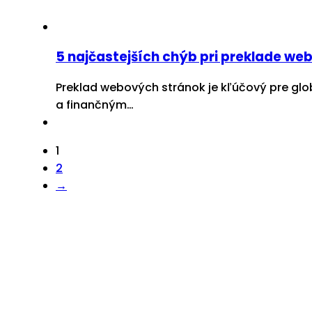
5 najčastejších chýb pri preklade web
Preklad webových stránok je kľúčový pre glo
a finančným…
1
2
→