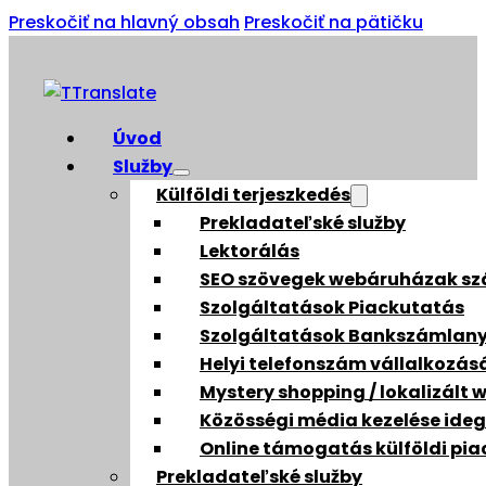
Preskočiť na hlavný obsah
Preskočiť na pätičku
Úvod
Služby
Külföldi terjeszkedés
Prekladateľské služby
Lektorálás
SEO szövegek webáruházak s
Szolgáltatások Piackutatás
Szolgáltatások Bankszámlany
Helyi telefonszám vállalkozás
Mystery shopping / lokalizált 
Közösségi média kezelése ideg
Online támogatás külföldi pia
Prekladateľské služby