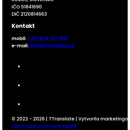
IČO 51841690
DIČ 2120814663
Kontakt
mobil:
+421 904 237 585
e-mail:
info@ttranslate.sk
© 2022 - 2026 | TTranslate | Vytvorila marketing
Obchodné podmienky
GDPR